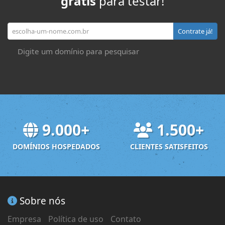
gratis
para testar!
Seu domínio
Contrate já!
Digite um domínio para pesquisar
9.000+
1.500+
DOMÍNIOS HOSPEDADOS
CLIENTES SATISFEITOS
Sobre nós
Empresa
Política de uso
Contato