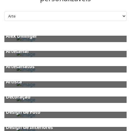
Alex Dillinger
Artesanal
Artesanatos
Artista
Decoração
Design de Foto
Design de Interiores