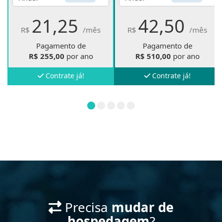
21,25
42,50
R$
/mês
R$
/mês
Pagamento de
Pagamento de
R$
255,00
por ano
R$
510,00
por ano
Contrate já!
Contrate já!
Precisa
mudar de
hospedagem
?