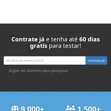
Contrate já
e tenha até
60 dias
gratis
para testar!
Seu domínio
Contrate já!
Digite um domínio para pesquisar
9.000+
1.500+