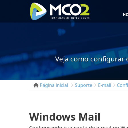
H
Veja como configurar 
Página inicial
Suporte
E-mail
Conf
Windows Mail
Configurando sua conta de e-mail no Wi