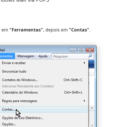
ue em
"Ferramentas"
, depois em
"Contas"
.