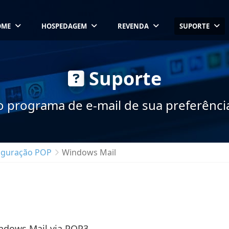
OME
HOSPEDAGEM
REVENDA
SUPORTE
Suporte
o programa de e-mail de sua preferên
iguração POP
Windows Mail
ndows Mail via POP3