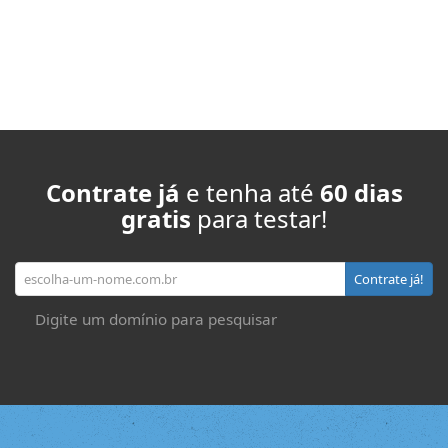
Contrate já
e tenha até
60 dias
gratis
para testar!
Seu domínio
Contrate já!
Digite um domínio para pesquisar