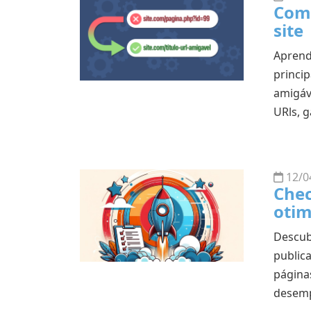
Com
site
Aprend
princi
amigáv
URls, 
12/0
Chec
otim
Descub
public
página
desemp