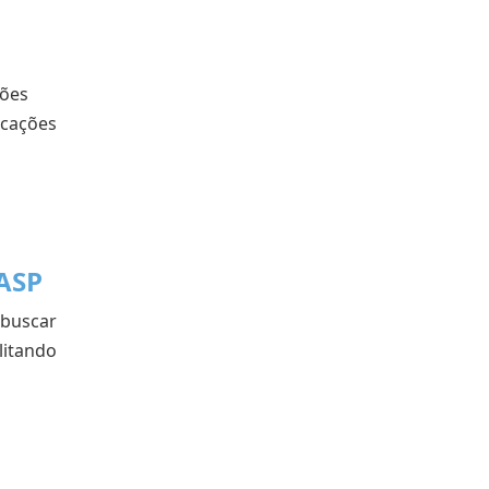
ções
icações
ASP
 buscar
litando