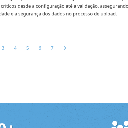
 críticos desde a configuração até a validação, assegurand
idade e a segurança dos dados no processo de upload.
3
4
5
6
7