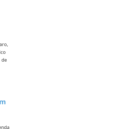
aro,
ico
o de
em
renda