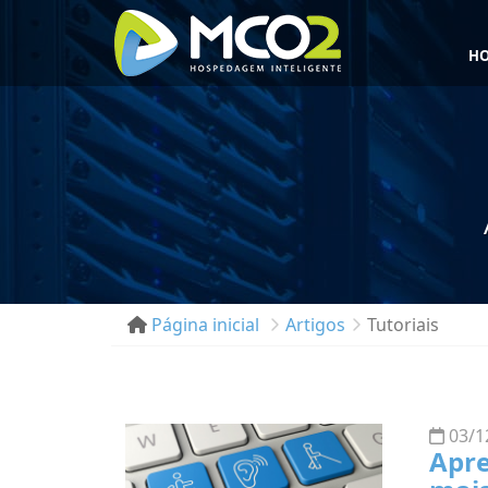
H
Página inicial
Artigos
Tutoriais
03/1
Apre