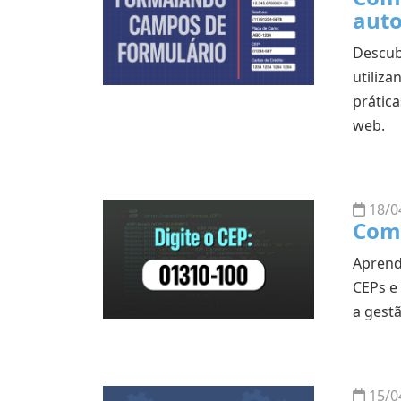
aut
Descub
utiliza
prátic
web.
18/0
Com
Aprend
CEPs e 
a gest
15/0