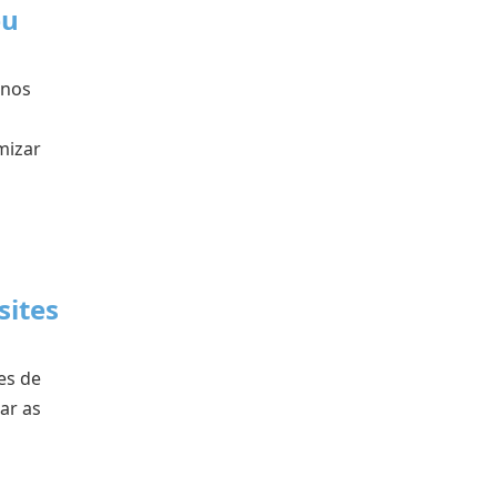
eu
 nos
mizar
sites
es de
ar as