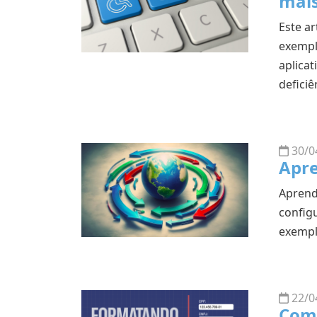
mais
Este a
exempl
aplicat
deficiê
30/0
Apre
Aprend
config
exempl
22/0
Com