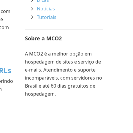
Dicas
Notícias
b com
Tutoriais
 e
s com
Sobre a MCO2
A MCO2 é a melhor opção em
hospedagem de sites e serviço de
RLs
e-mails. Atendimento e suporte
incomparáveis, com servidores no
brindo
Brasil e até 60 dias gratuitos de
m
hospedagem.