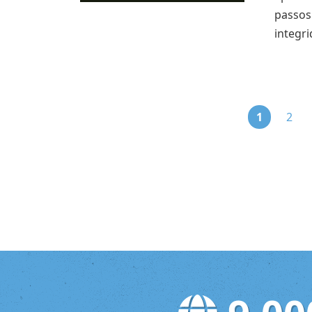
passos
integr
1
2