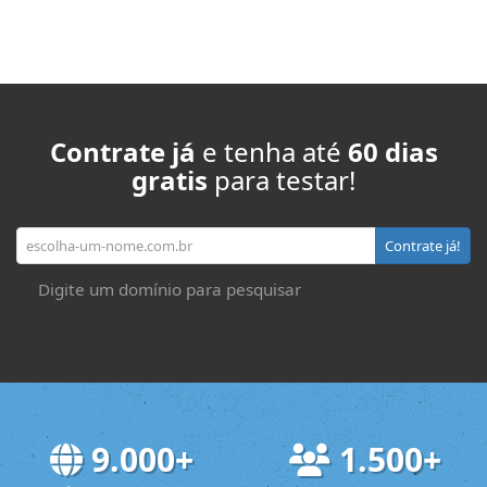
Contrate já
e tenha até
60 dias
gratis
para testar!
Seu domínio
Contrate já!
Digite um domínio para pesquisar
9.000+
1.500+